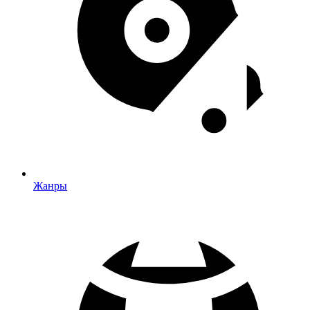
Жанры