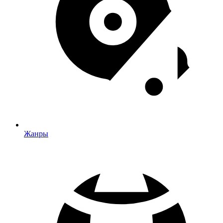
Жанры