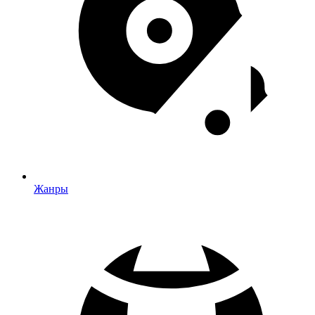
Жанры