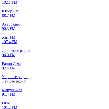
102.1 FM
Юмор FM
88.7 FM
Авторадио
90.3 FM
Хит FM
107.4 FM
Дорожное радио
96.0 FM
Радио Дача
92.4 FM
Хорошее радио
Лучшее радио
Маруся ФМ
91.4 FM
DFM
101.2 FM