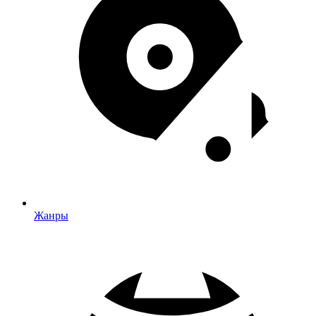
Жанры