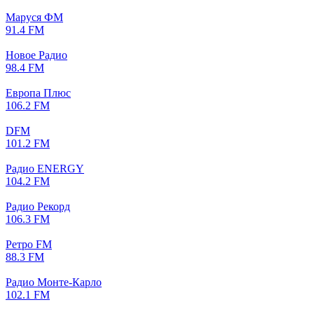
Маруся ФМ
91.4 FM
Новое Радио
98.4 FM
Европа Плюс
106.2 FM
DFM
101.2 FM
Радио ENERGY
104.2 FM
Радио Рекорд
106.3 FM
Ретро FM
88.3 FM
Радио Монте-Карло
102.1 FM