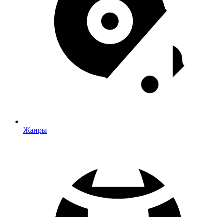
Жанры