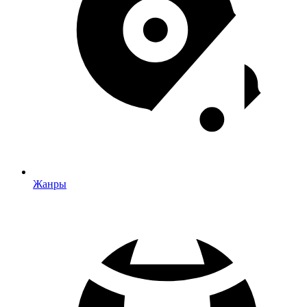
Жанры