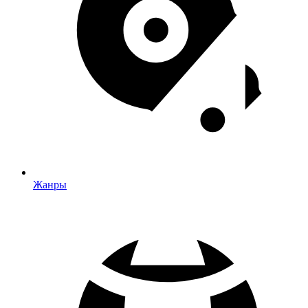
Жанры