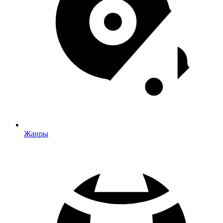
Жанры