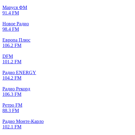
Маруся ФМ
91.4 FM
Новое Радио
98.4 FM
Европа Плюс
106.2 FM
DFM
101.2 FM
Радио ENERGY
104.2 FM
Радио Рекорд
106.3 FM
Ретро FM
88.3 FM
Радио Монте-Карло
102.1 FM