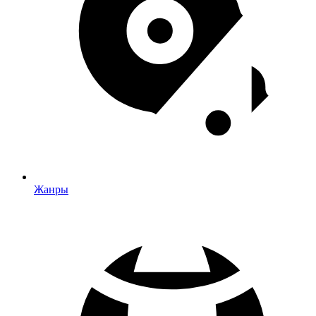
Жанры