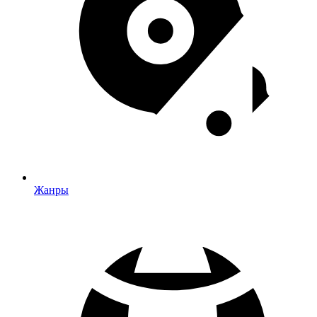
Жанры