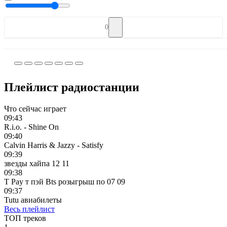
0
Плейлист радиостанции
Что сейчас играет
09:43
R.i.o. - Shine On
09:40
Calvin Harris & Jazzy - Satisfy
09:39
звезды хайпа 12 11
09:38
T Pay т пэй Bts розыгрыш по 07 09
09:37
Tutu авиабилеты
Весь плейлист
ТОП треков