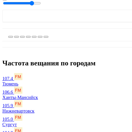
Частота вещания по городам
107.4
Тюмень
106.6
Ханты-Мансийск
105.9
Нижневартовск
105.0
Сургут