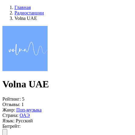
Главная
Радиостанции
Volna UAE
Volna UAE
Рейтинг:
5
Отзывы:
1
Жанр:
Поп-музыка
Страна:
ОАЭ
Язык:
Русский
Битрейт: