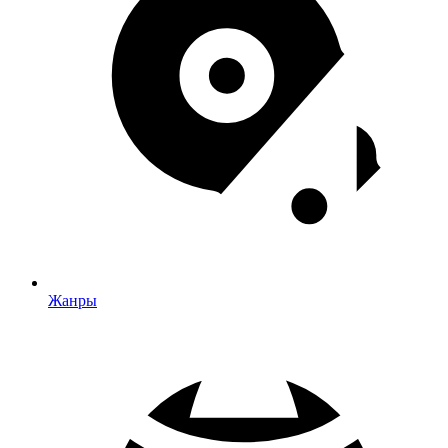
Жанры