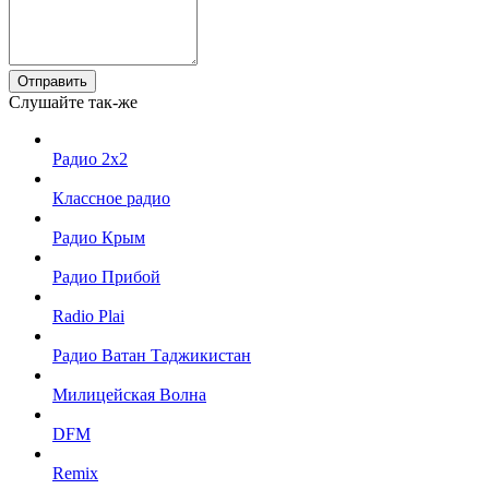
Отправить
Слушайте так-же
Радио 2x2
Классное радио
Радио Крым
Радио Прибой
Radio Plai
Радио Ватан Таджикистан
Милицейская Волна
DFM
Remix