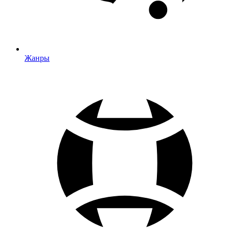
Жанры