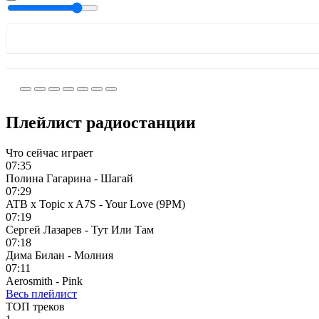
Плейлист радиостанции
Что сейчас играет
07:35
Полина Гагарина - Шагай
07:29
ATB x Topic x A7S - Your Love (9PM)
07:19
Сергей Лазарев - Тут Или Там
07:18
Дима Билан - Молния
07:11
Aerosmith - Pink
Весь плейлист
ТОП треков