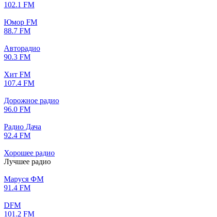
102.1 FM
Юмор FM
88.7 FM
Авторадио
90.3 FM
Хит FM
107.4 FM
Дорожное радио
96.0 FM
Радио Дача
92.4 FM
Хорошее радио
Лучшее радио
Маруся ФМ
91.4 FM
DFM
101.2 FM