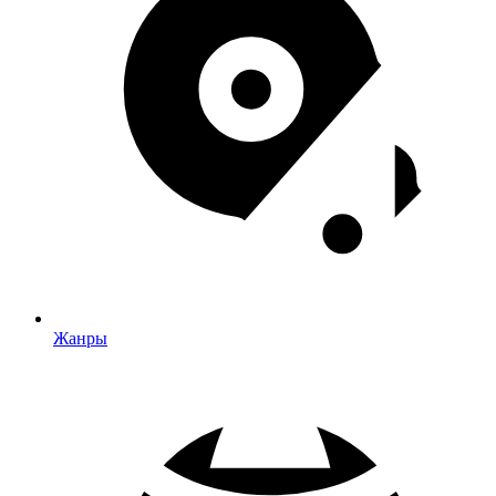
Жанры