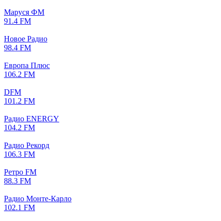
Маруся ФМ
91.4 FM
Новое Радио
98.4 FM
Европа Плюс
106.2 FM
DFM
101.2 FM
Радио ENERGY
104.2 FM
Радио Рекорд
106.3 FM
Ретро FM
88.3 FM
Радио Монте-Карло
102.1 FM