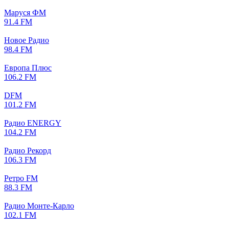
Маруся ФМ
91.4 FM
Новое Радио
98.4 FM
Европа Плюс
106.2 FM
DFM
101.2 FM
Радио ENERGY
104.2 FM
Радио Рекорд
106.3 FM
Ретро FM
88.3 FM
Радио Монте-Карло
102.1 FM