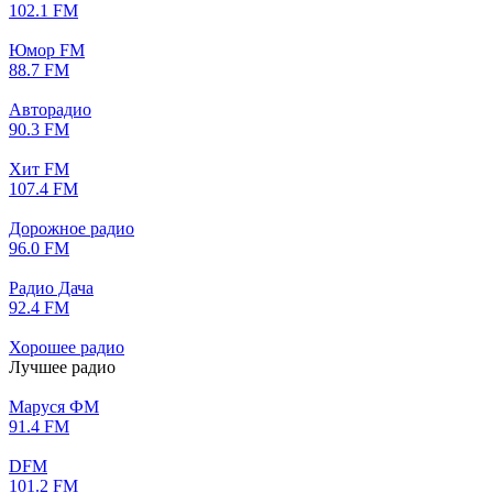
102.1 FM
Юмор FM
88.7 FM
Авторадио
90.3 FM
Хит FM
107.4 FM
Дорожное радио
96.0 FM
Радио Дача
92.4 FM
Хорошее радио
Лучшее радио
Маруся ФМ
91.4 FM
DFM
101.2 FM