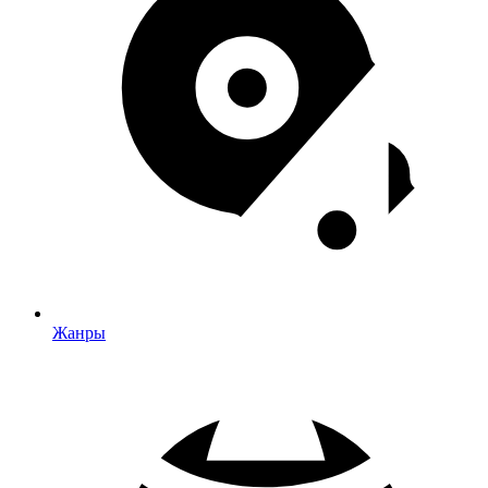
Жанры