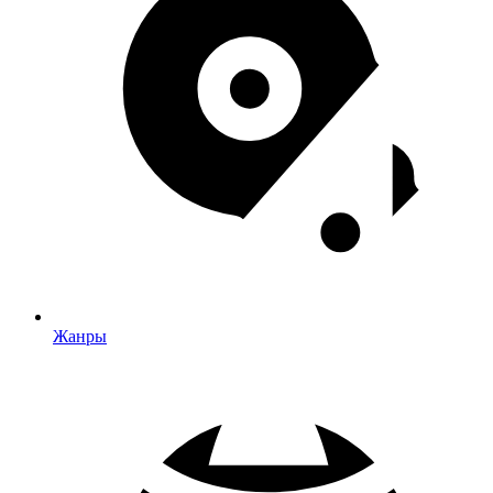
Жанры