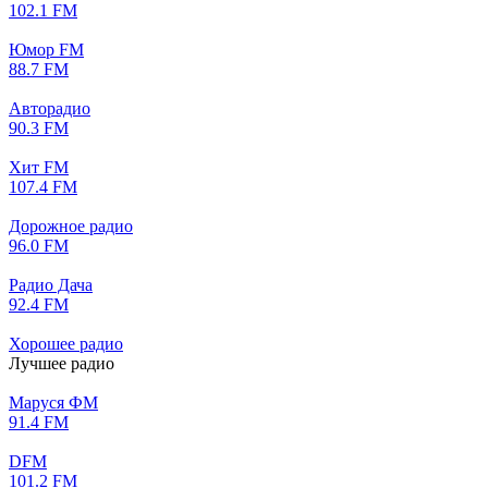
102.1 FM
Юмор FM
88.7 FM
Авторадио
90.3 FM
Хит FM
107.4 FM
Дорожное радио
96.0 FM
Радио Дача
92.4 FM
Хорошее радио
Лучшее радио
Маруся ФМ
91.4 FM
DFM
101.2 FM