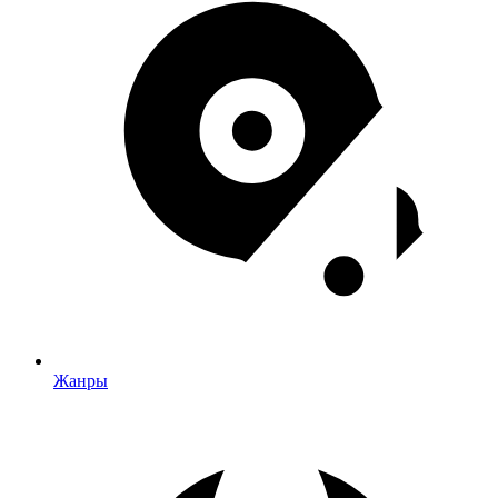
Жанры