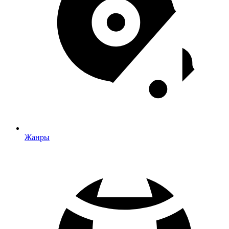
Жанры