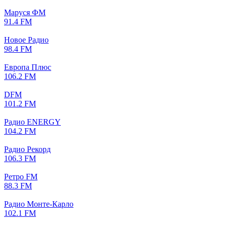
Маруся ФМ
91.4 FM
Новое Радио
98.4 FM
Европа Плюс
106.2 FM
DFM
101.2 FM
Радио ENERGY
104.2 FM
Радио Рекорд
106.3 FM
Ретро FM
88.3 FM
Радио Монте-Карло
102.1 FM