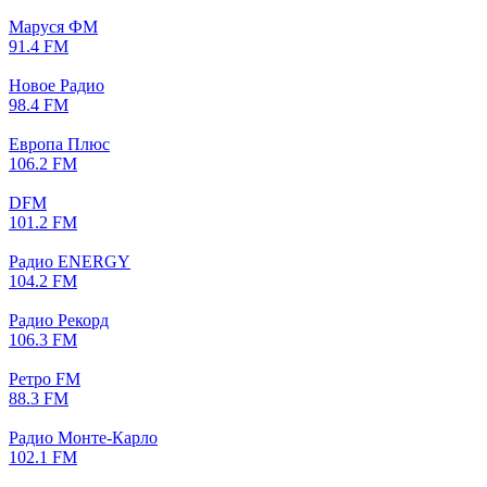
Маруся ФМ
91.4 FM
Новое Радио
98.4 FM
Европа Плюс
106.2 FM
DFM
101.2 FM
Радио ENERGY
104.2 FM
Радио Рекорд
106.3 FM
Ретро FM
88.3 FM
Радио Монте-Карло
102.1 FM