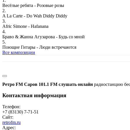
1.
Весёлые ребята - Розовые розы
2.
A La Carte - Do Wah Diddy Diddy
3.
Afric Simone - Hafanana
4.
Браво & Жанна Агузарова - Будь со мной
5.
Поющие Гитары - Люди встречаются
Все композиции
Ретро FM Саров 101.1 FM слушать онлайн
радиостанцию бес
Контактная информация
Телефон:
+7 (83130) 7-71-51
Сайт:
retrofm.ru
Адрес: