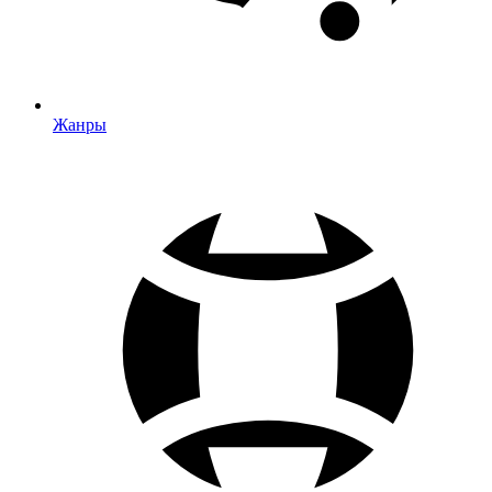
Жанры