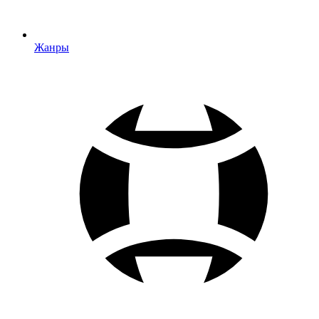
Жанры