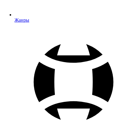
Жанры