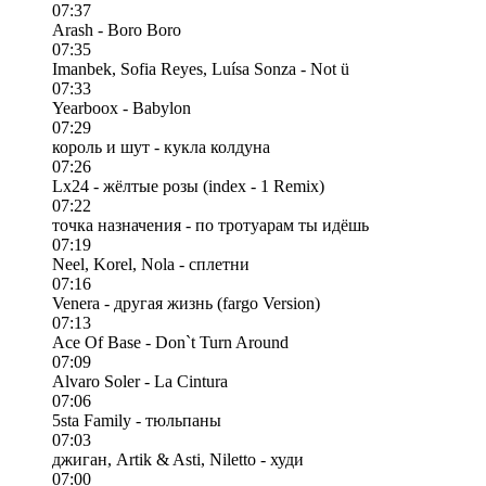
07:37
Arash - Boro Boro
07:35
Imanbek, Sofia Reyes, Luísa Sonza - Not ü
07:33
Yearboox - Babylon
07:29
король и шут - кукла колдуна
07:26
Lx24 - жёлтые розы (index - 1 Remix)
07:22
точка назначения - по тротуарам ты идёшь
07:19
Neel, Korel, Nola - сплетни
07:16
Venera - другая жизнь (fargo Version)
07:13
Ace Of Base - Don`t Turn Around
07:09
Alvaro Soler - La Cintura
07:06
5sta Family - тюльпаны
07:03
джиган, Artik & Asti, Niletto - худи
07:00