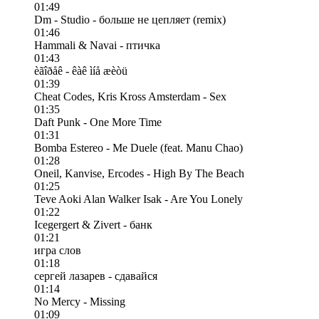
01:49
Dm - Studio - больше не цепляет (remix)
01:46
Hammali & Navai - птичка
01:43
èãîðåê - êàê ìíå æèòü
01:39
Cheat Codes, Kris Kross Amsterdam - Sex
01:35
Daft Punk - One More Time
01:31
Bomba Estereo - Me Duele (feat. Manu Chao)
01:28
Oneil, Kanvise, Ercodes - High By The Beach
01:25
Teve Aoki Alan Walker Isak - Are You Lonely
01:22
Icegergert & Zivert - банк
01:21
игра слов
01:18
сергей лазарев - сдавайся
01:14
No Mercy - Missing
01:09