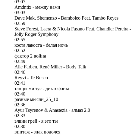
03:07
Amdntix - между нами
03:03
Dave Mak, Shemenzo - Bamboleo Feat. Tambo Reyes
02:59
Steve Forest, Laera & Nicola Fasano Feat. Chandler Pereira -
Jolly Roger Symphony
02:55
коста лакоста - белая ночь
02:52
фактор 2 война
02:49
Alle Farben, René Miller - Body Talk
02:46
Reyvi - Te Busco
02:41
танцы минус - диктофоны
02:40
разные мысли_25_10
02:36
Ayur Tsyrenov & Anastezia - алмаз 2.0
02:33
элвин грей - я это ты
02:30
винтаж - знак водолея