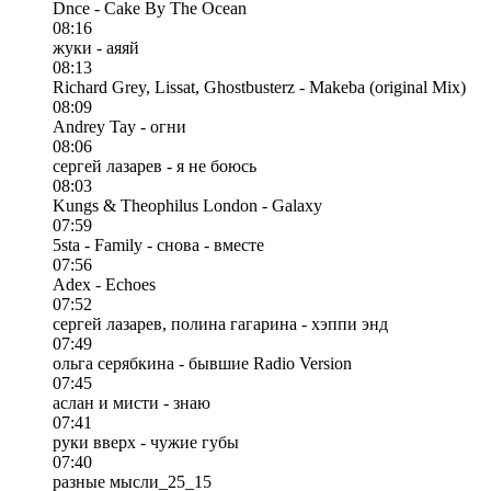
Dnce - Cake By The Ocean
08:16
жуки - аяяй
08:13
Richard Grey, Lissat, Ghostbusterz - Makeba (original Mix)
08:09
Andrey Tay - огни
08:06
сергей лазарев - я не боюсь
08:03
Kungs & Theophilus London - Galaxy
07:59
5sta - Family - снова - вместе
07:56
Adex - Echoes
07:52
сергей лазарев, полина гагарина - хэппи энд
07:49
ольга серябкина - бывшие Radio Version
07:45
аслан и мисти - знаю
07:41
руки вверх - чужие губы
07:40
разные мысли_25_15