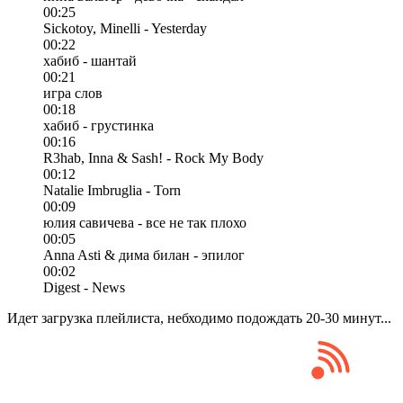
00:25
Sickotoy, Minelli - Yesterday
00:22
хабиб - шантай
00:21
игра слов
00:18
хабиб - грустинка
00:16
R3hab, Inna & Sash! - Rock My Body
00:12
Natalie Imbruglia - Torn
00:09
юлия савичева - все не так плохо
00:05
Anna Asti & дима билан - эпилог
00:02
Digest - News
Идет загрузка плейлиста, небходимо подождать 20-30 минут...