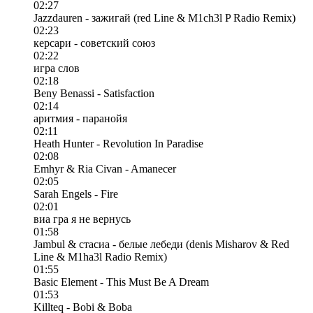
02:27
Jazzdauren - зажигай (red Line & M1ch3l P Radio Remix)
02:23
керсари - советский союз
02:22
игра слов
02:18
Beny Benassi - Satisfaction
02:14
аритмия - паранойя
02:11
Heath Hunter - Revolution In Paradise
02:08
Emhyr & Ria Civan - Amanecer
02:05
Sarah Engels - Fire
02:01
виа гра я не вернусь
01:58
Jambul & стасиа - белые лебеди (denis Misharov & Red
Line & M1ha3l Radio Remix)
01:55
Basic Element - This Must Be A Dream
01:53
Killteq - Bobi & Boba