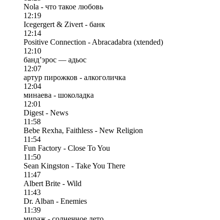
Nola - что такое любовь
12:19
Icegergert & Zivert - банк
12:14
Positive Connection - Abracadabra (xtended)
12:10
банд’эрос — адьос
12:07
артур пирожков - алкоголичка
12:04
минаева - шоколадка
12:01
Digest - News
11:58
Bebe Rexha, Faithless - New Religion
11:54
Fun Factory - Close To You
11:50
Sean Kingston - Take You There
11:47
Albert Brite - Wild
11:43
Dr. Alban - Enemies
11:39
мираж - солнечное лето