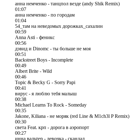
анна немченко - танцпол везде (andy Shik Remix)
01:07
анна немченко - по городам
01:04
54_там на неведомых дорожках_сахалин
00:59
Anna Asti - феникс
00:56
дэвид и Dinomc - ты больше не моя
00:51
Backstreet Boys - Incomplete
00:49
Albert Brite - Wild
00:46
Topic & Becky G - Sorry Papi
00:41
вирус - я люблю тебя малыш
00:38
Michael Learns To Rock - Someday
00:35
Jakone, Kiliana - не моряк (red Line & M1ch3l P Remix)
00:30
света Feat. крп - дорога в аэропорт
00:27
инна вальтер - девочка - скандал