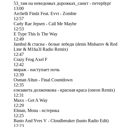
53_там на неведомых дорожках_санкт - петербург
13:00
Archelli Findz Feat. Evvi - Zombie
12:57
Carly Rae Jepsen - Call Me Maybe
12:53
E Type This Is The Way
12:49
Jambul & стасиа - белые лебеди (denis Misharov & Red
Line & M1ha3l Radio Remix)
12:47
Crazy Frog Axel F
12:42
мираж - наступает ночь
12:39
Osman Altun - Final Countdown
12:35
елизавета долженкова - красная краса (oneon Remix)
12:31
Maxx - Get A Way
12:29
Elman, Mona - истерика
12:25
Basto And Yves V - Cloudbreaker (basto Radio Edit)
12:23