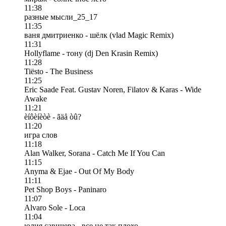
11:38
разные мысли_25_17
11:35
ваня дмитриенко - шёлк (vlad Magic Remix)
11:31
Hollyflame - тону (dj Den Krasin Remix)
11:28
Tiësto - The Business
11:25
Eric Saade Feat. Gustav Noren, Filatov & Karas - Wide
Awake
11:21
èíôèíèòè - ãäå òû?
11:20
игра слов
11:18
Alan Walker, Sorana - Catch Me If You Can
11:15
Anyma & Ejae - Out Of My Body
11:11
Pet Shop Boys - Paninaro
11:07
Alvaro Sole - Loca
11:04
юлия савичева - все не так плохо