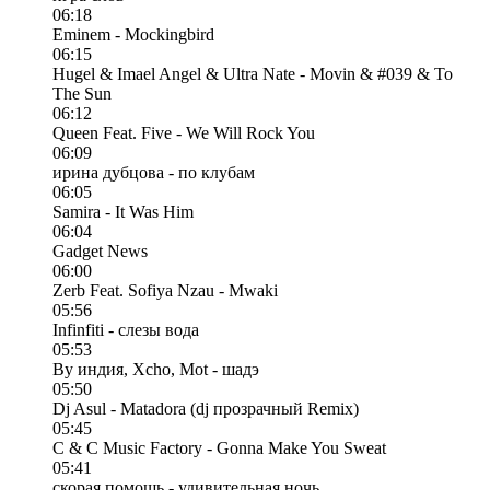
06:18
Eminem - Mockingbird
06:15
Hugel & Imael Angel & Ultra Nate - Movin & #039 & To
The Sun
06:12
Queen Feat. Five - We Will Rock You
06:09
ирина дубцова - по клубам
06:05
Samira - It Was Him
06:04
Gadget News
06:00
Zerb Feat. Sofiya Nzau - Mwaki
05:56
Infinfiti - слезы вода
05:53
By индия, Xcho, Mot - шадэ
05:50
Dj Asul - Matadora (dj прозрачный Remix)
05:45
C & C Music Factory - Gonna Make You Sweat
05:41
скорая помощь - удивительная ночь