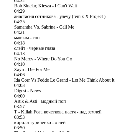
04:32
Bob Sinclar, Kiesza - I Can't Wait
04:29
анастасия сотникова - улечу (remix X Project )
04:25
Samantha Vs. Sabrina - Call Me
04:21
макsим - сон
04:18
слэйт - черные глаза
04:13
No Mercy - Where Do You Go
04:10
Zayn - Die For Me
04:06
Ida Corr Vs Fedde Le Grand - Let Me Think About It
04:03
Digest - News
04:00
Artik & Asti - модный поп
03:57
T - Killah Feat. кочеткова настя - над землей
03:53
кирилл туриченко - о ней
03:50