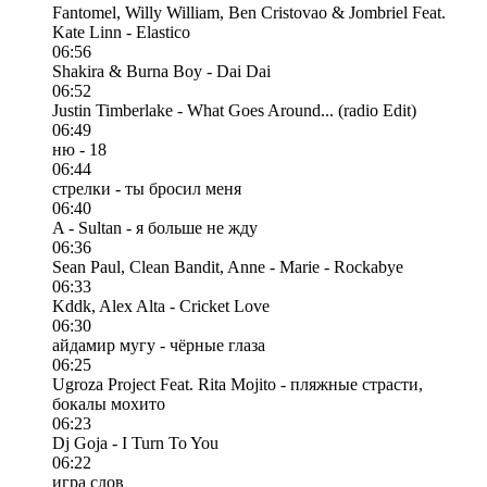
Fantomel, Willy William, Ben Cristovao & Jombriel Feat.
Kate Linn - Elastico
06:56
Shakira & Burna Boy - Dai Dai
06:52
Justin Timberlake - What Goes Around... (radio Edit)
06:49
ню - 18
06:44
стрелки - ты бросил меня
06:40
A - Sultan - я больше не жду
06:36
Sean Paul, Clean Bandit, Anne - Marie - Rockabye
06:33
Kddk, Alex Alta - Cricket Love
06:30
айдамир мугу - чёрные глаза
06:25
Ugroza Project Feat. Rita Mojito - пляжные страсти,
бокалы мохито
06:23
Dj Goja - I Turn To You
06:22
игра слов