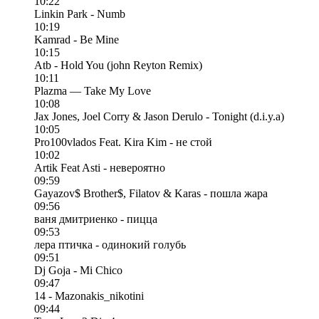
10:22
Linkin Park - Numb
10:19
Kamrad - Be Mine
10:15
Atb - Hold You (john Reyton Remix)
10:11
Plazma — Take My Love
10:08
Jax Jones, Joel Corry & Jason Derulo - Tonight (d.i.y.a)
10:05
Pro100vlados Feat. Kira Kim - не стой
10:02
Artik Feat Asti - невероятно
09:59
Gayazov$ Brother$, Filatov & Karas - пошла жара
09:56
ваня дмитриенко - пицца
09:53
лера птичка - одинокий голубь
09:51
Dj Goja - Mi Chico
09:47
14 - Mazonakis_nikotini
09:44