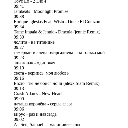
Tove Lo - 2 Die 4
09:41
Jambeats - Moonlight Promise
09:38
Enrique Iglesias Feat. Wisin - Duele El Corazon
09:34
Tame Impala & Jennie - Dracula (jennie Remix)
09:30
лолита - на титанике
09:27
тамерлан и алена омаргалиева - ты только мой
09:23
ани лорак - одинокая
09:19
света - вернись, моя любовь
09:16
Enzro - ты не бойся ночи (alexx Slam Remix)
09:13
Crash Adams - New Heart
09:09
наташа королёва - серые глаза
09:06
вирус - раз и навсегда
09:02
A - Sen, Samoel - - малиновые сны