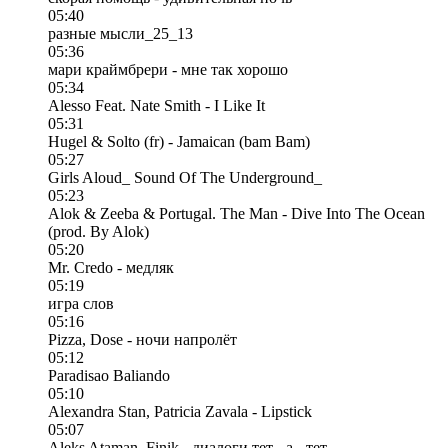
05:40
разные мысли_25_13
05:36
мари краймбрери - мне так хорошо
05:34
Alesso Feat. Nate Smith - I Like It
05:31
Hugel & Solto (fr) - Jamaican (bam Bam)
05:27
Girls Aloud_ Sound Of The Underground_
05:23
Alok & Zeeba & Portugal. The Man - Dive Into The Ocean
(prod. By Alok)
05:20
Mr. Credo - медляк
05:19
игра слов
05:16
Pizza, Dose - ночи напролёт
05:12
Paradisao Baliando
05:10
Alexandra Stan, Patricia Zavala - Lipstick
05:07
Aleks Ataman, Finik - диалоги тет - а - тет