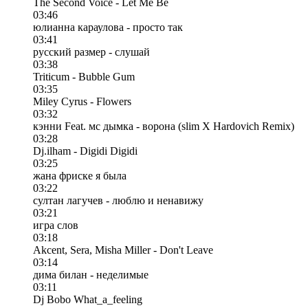
The Second Voice - Let Me Be
03:46
юлианна караулова - просто так
03:41
русский размер - слушай
03:38
Triticum - Bubble Gum
03:35
Miley Cyrus - Flowers
03:32
кэнни Feat. мс дымка - ворона (slim X Hardovich Remix)
03:28
Dj.ilham - Digidi Digidi
03:25
жана фриске я была
03:22
султан лагучев - люблю и ненавижу
03:21
игра слов
03:18
Akcent, Sera, Misha Miller - Don't Leave
03:14
дима билан - неделимые
03:11
Dj Bobo What_a_feeling