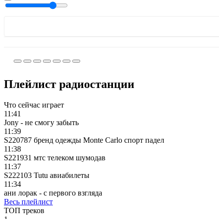
Плейлист радиостанции
Что сейчас играет
11:41
Jony - не смогу забыть
11:39
S220787 бренд одежды Monte Carlo спорт падел
11:38
S221931 мтс телеком шумодав
11:37
S222103 Tutu авиабилеты
11:34
ани лорак - с первого взгляда
Весь плейлист
ТОП треков