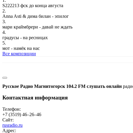
1.
S222213 фск до конца августа
2.
Anna Asti & дима билан - эпилог
3.
мари краймбрери - давай не ждать
4.
градусы - на ресницах
5.
мот - намёк на нас
Все композиции
Русское Радио Магнитогорск 104.2 FM слушать онлайн
ради
Контактная информация
Телефон:
+7 (3519) 46–26–46
Сайт:
rusradio.ru
Адрес: