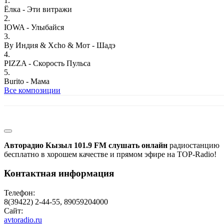
1.
Ёлка - Эти витражи
2.
IOWA - Улыбайся
3.
By Индия & Xcho & Мот - Шадэ
4.
PIZZA - Скорость Пульса
5.
Burito - Мама
Все композиции
Авторадио Кызыл 101.9 FM слушать онлайн
радиостанцию
бесплатно в хорошем качестве и прямом эфире на TOP-Radio!
Контактная информация
Телефон:
8(39422) 2-44-55, 89059204000
Сайт:
avtoradio.ru