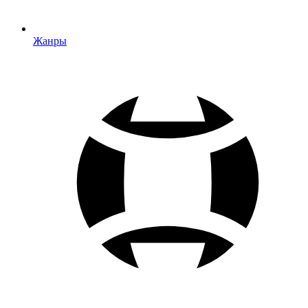
Жанры