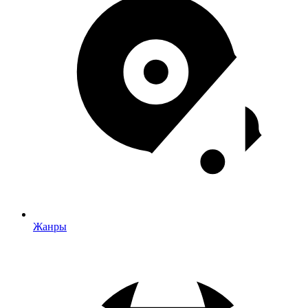
Жанры