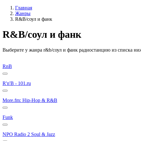
Главная
Жанры
R&B/cоул и фанк
R&B/cоул и фанк
Выберите у жанра r&b/cоул и фанк радиостанцию из списка ни
RnB
R'n'B - 101.ru
More.fm: Hip-Hop & R&B
Funk
NPO Radio 2 Soul & Jazz