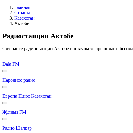
Главная
Страны
Казахстан
Актобе
Радиостанции Актобе
Слушайте радиостанции Актобе в прямом эфире онлайн бесплат
Dala FM
Народное радио
Европа Плюс Казахстан
Жулдыз FM
Радио Шалкар